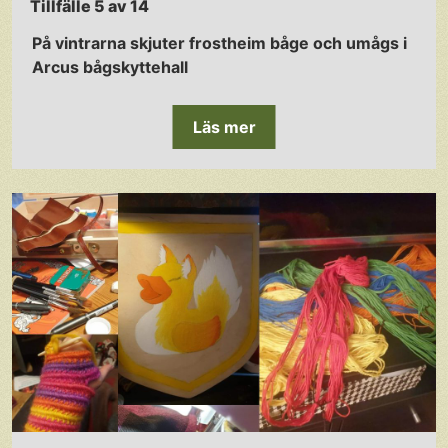
Tillfälle 5 av 14
På vintrarna skjuter frostheim båge och umågs i
Arcus bågskyttehall
Läs mer