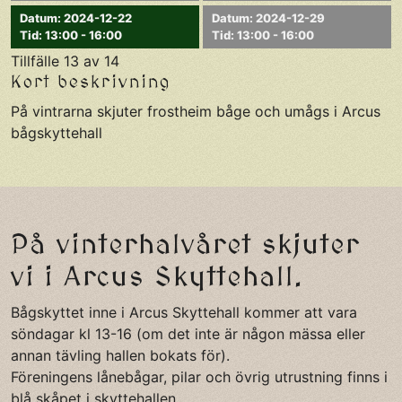
Datum: 2024-12-22
Datum: 2024-12-29
Tid: 13:00 - 16:00
Tid: 13:00 - 16:00
Tillfälle 13 av 14
Kort beskrivning
På vintrarna skjuter frostheim båge och umågs i Arcus
bågskyttehall
På vinterhalvåret skjuter
vi i Arcus Skyttehall.
Bågskyttet inne i Arcus Skyttehall kommer att vara
söndagar kl 13-16 (om det inte är någon mässa eller
annan tävling hallen bokats för).
Föreningens lånebågar, pilar och övrig utrustning finns i
blå skåpet i skyttehallen.