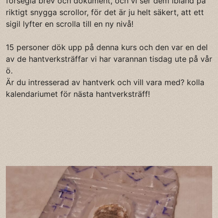
försegla brev och dokument, och vi ser dem ibland på
riktigt snygga scrollor, för det är ju helt säkert, att ett
sigil lyfter en scrolla till en ny nivå!
15 personer dök upp på denna kurs och den var en del
av de hantverksträffar vi har varannan tisdag ute på vår
ö.
Är du intresserad av hantverk och vill vara med? kolla
kalendariumet för nästa hantverksträff!