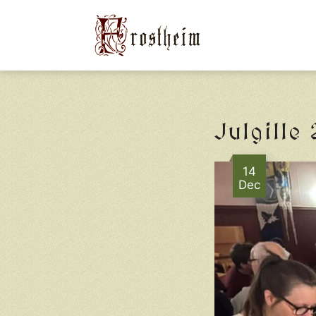
Julgille
14
Dec