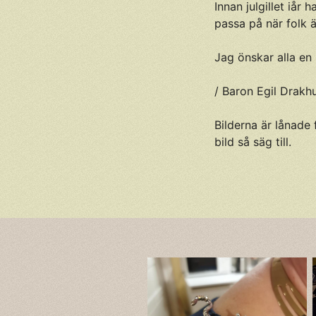
Innan julgillet iår
passa på när folk ä
Jag önskar alla en r
/ Baron Egil Drakh
Bilderna är lånade 
bild så säg till.