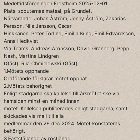
Medeltidsföreningen Frostheim 2025-02-01
Plats: scouternas matsal, på Grundet.
Närvarande: Johan Åström, Jenny Åström, Zakarias
Persson, Nils Jansson, Oscar
Hinkkanen, Peter Törlind, Emilia Kung, Emil Edvardsson,
Anna Hedkvist
Via Teams: Andreas Aronsson, David Granberg, Peppi
Nash, Martina Lindgren
(Gäst), Riia Chmielowski (Gäst)
1.Mötets öppnande
Ordförande förklarar mötet öppnat.
2.Mötets behörighet
Enligt stadgarna ska kallelse till årsmötet ske via
hemsidan minst en månad innan
mötet. Kallelsen publicerades enligt stadgarna, samt
skickades via mail till alla
medlemmar den 29 dec 2024. Mötet konstateras
behörigt.
3.Fastställande av röstlängd