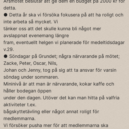
Årsmötet beslutar att ge dem en budget på 2000 kr för
detta.
● Detta år ska vi försöka fokusera på att ha roligt och
inte arbeta så mycket. Vi
tänker oss att det skulle kunna bli något mer
avslappnat evenemang längre
fram, eventuellt helgen vi planerade för medeltidsdagar
v.29.
● Söndagar på Grundet; några närvarande på mötet;
Zacke, Peter, Oscar, Nils,
Johan och Jenny, tog på sig att ta ansvar för varsin
söndag under sommaren.
Mininivå är att man är närvarande, kokar kaffe och
håller bodegan öppen
under den dagen. Utöver det kan man hitta på valfria
aktiviteter t.ex.
bågskyttetävling eller något annat roligt för
medlemmarna.
Vi försöker pusha mer för att medlemmarna ska