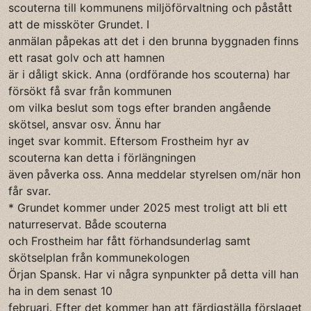
scouterna till kommunens miljöförvaltning och påstått
att de missköter Grundet. I
anmälan påpekas att det i den brunna byggnaden finns
ett rasat golv och att hamnen
är i dåligt skick. Anna (ordförande hos scouterna) har
försökt få svar från kommunen
om vilka beslut som togs efter branden angående
skötsel, ansvar osv. Ännu har
inget svar kommit. Eftersom Frostheim hyr av
scouterna kan detta i förlängningen
även påverka oss. Anna meddelar styrelsen om/när hon
får svar.
* Grundet kommer under 2025 mest troligt att bli ett
naturreservat. Både scouterna
och Frostheim har fått förhandsunderlag samt
skötselplan från kommunekologen
Örjan Spansk. Har vi några synpunkter på detta vill han
ha in dem senast 10
februari. Efter det kommer han att färdigställa förslaget