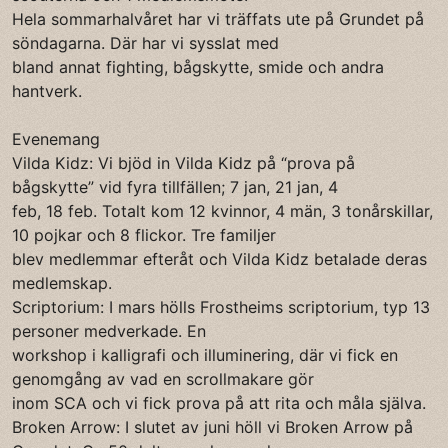
Hela sommarhalvåret har vi träffats ute på Grundet på
söndagarna. Där har vi sysslat med
bland annat fighting, bågskytte, smide och andra
hantverk.
Evenemang
Vilda Kidz: Vi bjöd in Vilda Kidz på “prova på
bågskytte” vid fyra tillfällen; 7 jan, 21 jan, 4
feb, 18 feb. Totalt kom 12 kvinnor, 4 män, 3 tonårskillar,
10 pojkar och 8 flickor. Tre familjer
blev medlemmar efteråt och Vilda Kidz betalade deras
medlemskap.
Scriptorium: I mars hölls Frostheims scriptorium, typ 13
personer medverkade. En
workshop i kalligrafi och illuminering, där vi fick en
genomgång av vad en scrollmakare gör
inom SCA och vi fick prova på att rita och måla själva.
Broken Arrow: I slutet av juni höll vi Broken Arrow på