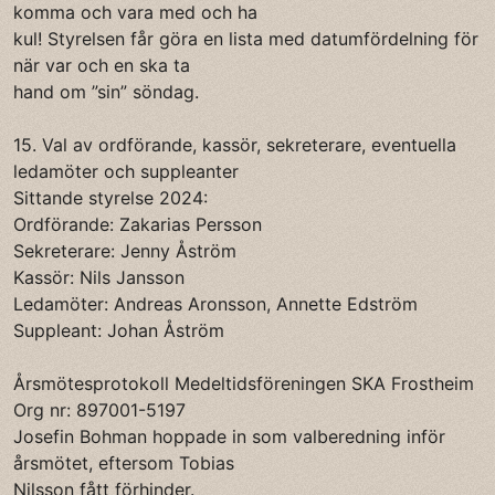
komma och vara med och ha
kul! Styrelsen får göra en lista med datumfördelning för
när var och en ska ta
hand om ”sin” söndag.
15. Val av ordförande, kassör, sekreterare, eventuella
ledamöter och suppleanter
Sittande styrelse 2024:
Ordförande: Zakarias Persson
Sekreterare: Jenny Åström
Kassör: Nils Jansson
Ledamöter: Andreas Aronsson, Annette Edström
Suppleant: Johan Åström
Årsmötesprotokoll Medeltidsföreningen SKA Frostheim
Org nr: 897001-5197
Josefin Bohman hoppade in som valberedning inför
årsmötet, eftersom Tobias
Nilsson fått förhinder.