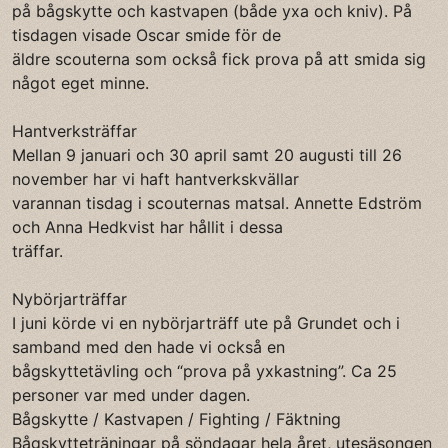
på bågskytte och kastvapen (både yxa och kniv). På
tisdagen visade Oscar smide för de
äldre scouterna som också fick prova på att smida sig
något eget minne.
Hantverksträffar
Mellan 9 januari och 30 april samt 20 augusti till 26
november har vi haft hantverkskvällar
varannan tisdag i scouternas matsal. Annette Edström
och Anna Hedkvist har hållit i dessa
träffar.
Nybörjarträffar
I juni körde vi en nybörjarträff ute på Grundet och i
samband med den hade vi också en
bågskyttetävling och “prova på yxkastning”. Ca 25
personer var med under dagen.
Bågskytte / Kastvapen / Fighting / Fäktning
Bågskytteträningar på söndagar hela året, utesäsongen