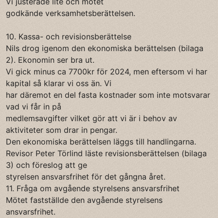
Vi justerade lite och mötet
godkände verksamhetsberättelsen.
10. Kassa- och revisionsberättelse
Nils drog igenom den ekonomiska berättelsen (bilaga
2). Ekonomin ser bra ut.
Vi gick minus ca 7700kr för 2024, men eftersom vi har
kapital så klarar vi oss än. Vi
har däremot en del fasta kostnader som inte motsvarar
vad vi får in på
medlemsavgifter vilket gör att vi är i behov av
aktiviteter som drar in pengar.
Den ekonomiska berättelsen läggs till handlingarna.
Revisor Peter Törlind läste revisionsberättelsen (bilaga
3) och föreslog att ge
styrelsen ansvarsfrihet för det gångna året.
11. Fråga om avgående styrelsens ansvarsfrihet
Mötet fastställde den avgående styrelsens
ansvarsfrihet.