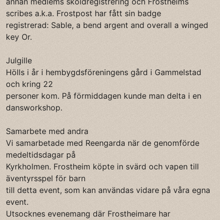
annan medlems sköldregistrering och Frostheims
scribes a.k.a. Frostpost har fått sin badge
registrerad: Sable, a bend argent and overall a winged
key Or.
Julgille
Hölls i år i hembygdsföreningens gård i Gammelstad
och kring 22
personer kom. På förmiddagen kunde man delta i en
dansworkshop.
Samarbete med andra
Vi samarbetade med Reengarda när de genomförde
medeltidsdagar på
Kyrkholmen. Frostheim köpte in svärd och vapen till
äventyrsspel för barn
till detta event, som kan användas vidare på våra egna
event.
Utsocknes evenemang där Frostheimare har