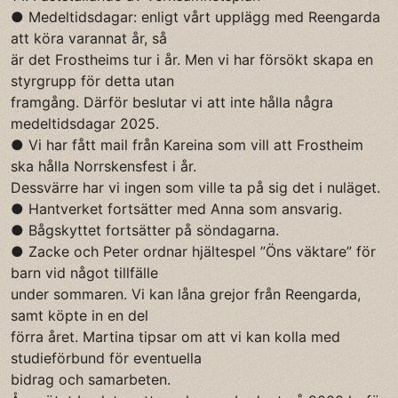
● Medeltidsdagar: enligt vårt upplägg med Reengarda
att köra varannat år, så
är det Frostheims tur i år. Men vi har försökt skapa en
styrgrupp för detta utan
framgång. Därför beslutar vi att inte hålla några
medeltidsdagar 2025.
● Vi har fått mail från Kareina som vill att Frostheim
ska hålla Norrskensfest i år.
Dessvärre har vi ingen som ville ta på sig det i nuläget.
● Hantverket fortsätter med Anna som ansvarig.
● Bågskyttet fortsätter på söndagarna.
● Zacke och Peter ordnar hjältespel ”Öns väktare” för
barn vid något tillfälle
under sommaren. Vi kan låna grejor från Reengarda,
samt köpte in en del
förra året. Martina tipsar om att vi kan kolla med
studieförbund för eventuella
bidrag och samarbeten.