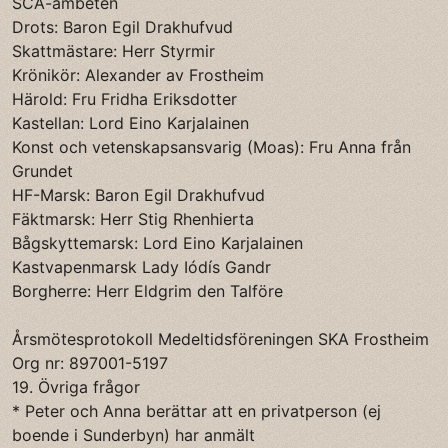
SCA-ämbeten
Drots: Baron Egil Drakhufvud
Skattmästare: Herr Styrmir
Krönikör: Alexander av Frostheim
Härold: Fru Fridha Eriksdotter
Kastellan: Lord Eino Karjalainen
Konst och vetenskapsansvarig (Moas): Fru Anna från
Grundet
HF-Marsk: Baron Egil Drakhufvud
Fäktmarsk: Herr Stig Rhenhierta
Bågskyttemarsk: Lord Eino Karjalainen
Kastvapenmarsk Lady Iódís Gandr
Borgherre: Herr Eldgrim den Talföre
Årsmötesprotokoll Medeltidsföreningen SKA Frostheim
Org nr: 897001-5197
19. Övriga frågor
* Peter och Anna berättar att en privatperson (ej
boende i Sunderbyn) har anmält