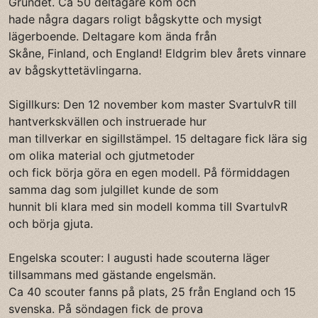
Grundet. Ca 50 deltagare kom och
hade några dagars roligt bågskytte och mysigt
lägerboende. Deltagare kom ända från
Skåne, Finland, och England! Eldgrim blev årets vinnare
av bågskyttetävlingarna.
Sigillkurs: Den 12 november kom master SvartulvR till
hantverkskvällen och instruerade hur
man tillverkar en sigillstämpel. 15 deltagare fick lära sig
om olika material och gjutmetoder
och fick börja göra en egen modell. På förmiddagen
samma dag som julgillet kunde de som
hunnit bli klara med sin modell komma till SvartulvR
och börja gjuta.
Engelska scouter: I augusti hade scouterna läger
tillsammans med gästande engelsmän.
Ca 40 scouter fanns på plats, 25 från England och 15
svenska. På söndagen fick de prova