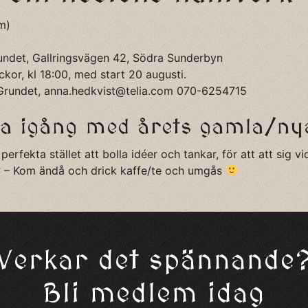
m)
undet, Gallringsvägen 42, Södra Sunderbyn
kor, kl 18:00, med start 20 augusti.
Grundet,
anna.hedkvist@telia.com
070-6254715
a igång med årets gamla/ny
perfekta stället att bolla idéer och tankar, för att att sig vi
? – Kom ändå och drick kaffe/te och umgås
Verkar det spännande
Bli medlem idag