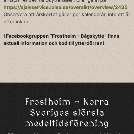
affisch i entrén till Skyttehallen. Eller gå in på
https://sjalvservice.lulea.se/oversikt/overview/2435
Observera att årskortet gäller per kalenderår, inte ett år
efter inköp.
I Facebookgruppen “Frostheim – Bågskytte” finns
aktuell information och kod till ytterdörren!
Frostheim – Norra
Sveriges största
medeltidsförening