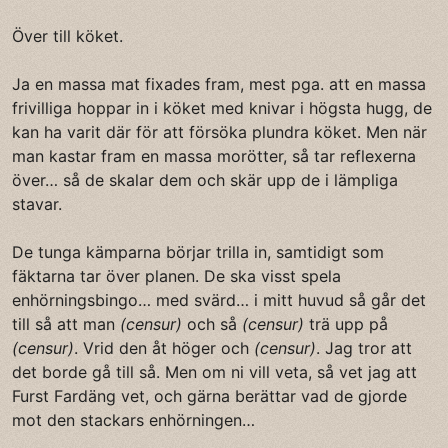
Över till köket.
Ja en massa mat fixades fram, mest pga. att en massa
frivilliga hoppar in i köket med knivar i högsta hugg, de
kan ha varit där för att försöka plundra köket. Men när
man kastar fram en massa morötter, så tar reflexerna
över… så de skalar dem och skär upp de i lämpliga
stavar.
De tunga kämparna börjar trilla in, samtidigt som
fäktarna tar över planen. De ska visst spela
enhörningsbingo… med svärd… i mitt huvud så går det
till så att man
(censur)
och så
(censur)
trä upp på
(censur)
. Vrid den åt höger och
(censur)
. Jag tror att
det borde gå till så. Men om ni vill veta, så vet jag att
Furst Fardäng vet, och gärna berättar vad de gjorde
mot den stackars enhörningen…