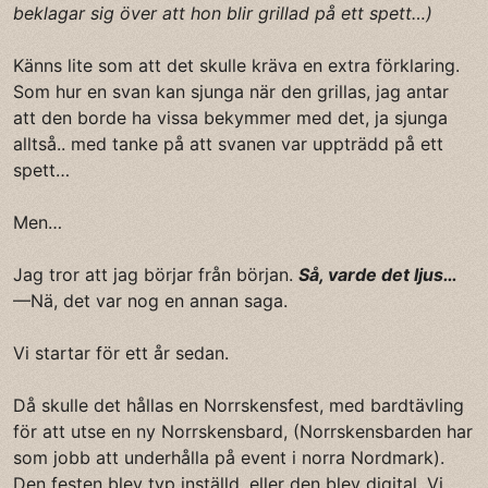
beklagar sig över att hon blir grillad på ett spett…)
Känns lite som att det skulle kräva en extra förklaring.
Som hur en svan kan sjunga när den grillas, jag antar
att den borde ha vissa bekymmer med det, ja sjunga
alltså.. med tanke på att svanen var uppträdd på ett
spett…
Men…
Jag tror att jag börjar från början.
Så, varde det ljus…
—Nä, det var nog en annan saga.
Vi startar för ett år sedan.
Då skulle det hållas en Norrskensfest, med bardtävling
för att utse en ny Norrskensbard, (Norrskensbarden har
som jobb att underhålla på event i norra Nordmark).
Den festen blev typ inställd, eller den blev digital. Vi