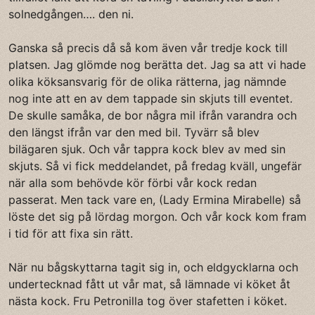
solnedgången…. den ni.
Ganska så precis då så kom även vår tredje kock till
platsen. Jag glömde nog berätta det. Jag sa att vi hade
olika köksansvarig för de olika rätterna, jag nämnde
nog inte att en av dem tappade sin skjuts till eventet.
De skulle samåka, de bor några mil ifrån varandra och
den längst ifrån var den med bil. Tyvärr så blev
bilägaren sjuk. Och vår tappra kock blev av med sin
skjuts. Så vi fick meddelandet, på fredag kväll, ungefär
när alla som behövde kör förbi vår kock redan
passerat. Men tack vare en, (Lady Ermina Mirabelle) så
löste det sig på lördag morgon. Och vår kock kom fram
i tid för att fixa sin rätt.
När nu bågskyttarna tagit sig in, och eldgycklarna och
undertecknad fått ut vår mat, så lämnade vi köket åt
nästa kock. Fru Petronilla tog över stafetten i köket.