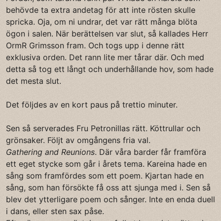
behövde ta extra andetag för att inte rösten skulle
spricka. Oja, om ni undrar, det var rätt många blöta
ögon i salen. När berättelsen var slut, så kallades Herr
OrmR Grimsson fram. Och togs upp i denne rätt
exklusiva orden. Det rann lite mer tårar där. Och med
detta så tog ett långt och underhållande hov, som hade
det mesta slut.
Det följdes av en kort paus på trettio minuter.
Sen så serverades Fru Petronillas rätt. Köttrullar och
grönsaker. Följt av omgångens fria val.
Gathering and Reunions
. Där våra barder får framföra
ett eget stycke som går i årets tema. Kareina hade en
sång som framfördes som ett poem. Kjartan hade en
sång, som han försökte få oss att sjunga med i. Sen så
blev det ytterligare poem och sånger. Inte en enda duell
i dans, eller sten sax påse.