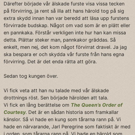
Därefter började vår älskade furste visa vissa tecken
på förvirring, ja rent så illa att hans härold tog på sig
extra skydd innan han var beredd att läsa upp furstens
förvirrade budskap. Något om vad som är en plätt eller
en pannkaka. Förstår verkligen inte hur han kan missa
detta. Plättar steker man, pannkakor gräddas. Så
enkelt, men nej, det kom något förvirrat dravel. Ja jag
ska bespara er och skydda vår furste från hans egna
förvirring. Det är det enda rätta att göra.
Sedan tog kungen över.
Vi fick veta att han nu talade med vår älskade
drottnings röst. Sen började härolden att tala.
Vi fick en lång berättelse om
The Queen’s Order of
Courtesy
. Det är en sådan historia som framkallar
känslor. Så vi hade en kung som tårarna rann på. Vi
hade en närvarande, Jarl Peregrine som faktiskt är med
i orden, som tårarna rann på. Vi hade en härold som