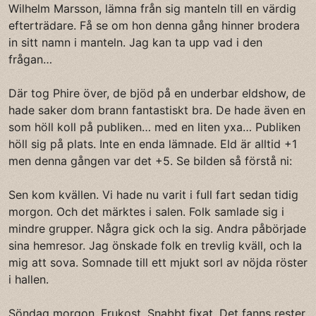
Wilhelm Marsson, lämna från sig manteln till en värdig
efterträdare. Få se om hon denna gång hinner brodera
in sitt namn i manteln. Jag kan ta upp vad i den
frågan…
Där tog Phire över, de bjöd på en underbar eldshow, de
hade saker dom brann fantastiskt bra. De hade även en
som höll koll på publiken… med en liten yxa… Publiken
höll sig på plats. Inte en enda lämnade. Eld är alltid +1
men denna gången var det +5. Se bilden så förstå ni:
Sen kom kvällen. Vi hade nu varit i full fart sedan tidig
morgon. Och det märktes i salen. Folk samlade sig i
mindre grupper. Några gick och la sig. Andra påbörjade
sina hemresor. Jag önskade folk en trevlig kväll, och la
mig att sova. Somnade till ett mjukt sorl av nöjda röster
i hallen.
Söndag morgon. Frukost. Snabbt fixat. Det fanns rester.