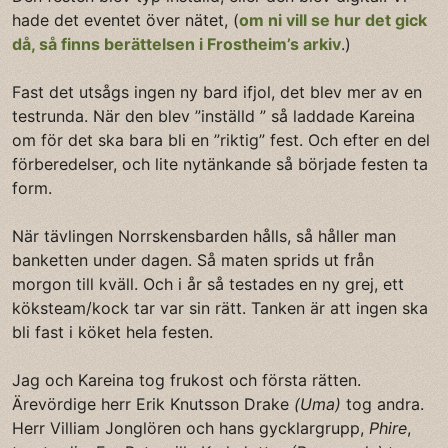
hade det eventet över nätet, (
om ni vill se hur det gick
då, så finns berättelsen i Frostheim’s arkiv
.)
Fast det utsågs ingen ny bard ifjol, det blev mer av en
testrunda. När den blev ”inställd ” så laddade Kareina
om för det ska bara bli en ”riktig” fest. Och efter en del
förberedelser, och lite nytänkande så började festen ta
form.
När tävlingen Norrskensbarden hålls, så håller man
banketten under dagen. Så maten sprids ut från
morgon till kväll. Och i år så testades en ny grej, ett
köksteam/kock tar var sin rätt. Tanken är att ingen ska
bli fast i köket hela festen.
Jag och Kareina tog frukost och första rätten.
Ärevördige herr Erik Knutsson Drake
(Uma)
tog andra.
Herr Villiam Jonglören och hans gycklargrupp,
Phire
,