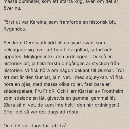
massa dumheter, som att starta krig, även om det är
över nu.
Först ut var Kareina, som framförde en historisk bit,
flygandes.
Sen kom Gerdis utklädd till en svart svan, som
beklagade sig över att hon blev grillad, sotad och
uppäten. Möjligen inte i den ordningen… Också en
historisk bit, ja hela första omgången är stycken från
historien. Vi fick höra om någon bekant till Gunnar. Tror
att det är den Gunnar, ja ni vet… med spjutyxan. Vi fick
höra en pjäs, med massa olika roller, fast bara en
skådespelare, Fru FridR. Och Herr Kjartan av Frostheim
som spelade en låt, givetvis en gammal gammal låt.
(Bara så ni vet, de kom inte helt i den här ordningen.)
Efter det så var det dags att rösta.
Och det var dags för rätt två.