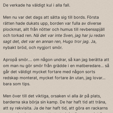
De verkade ha väldigt kul i alla fall.
Men nu var det dags att sätta sig till bords. Första
rätten hade dukats upp, borden var fulla av diverse
plockmat, allt från nötter och humus till revbensspjäll
och torkad ren.
Nä det var inte Sven, jag har ju redan
sagt det, det var en annan ren, Hugo tror jag
. Ja,
nybakt bröd, och nygjort smör.
Apropå smör…. om någon undrar, så kan jag berätta att
om man nu gör smör från grädde i en matberedare… så
går det väldigt mycket fortare med någon sorts
redskap monterat, mycket fortare än utan, jag lovar…
bara som tips.
Men över till det viktiga, orsaken vi alla är på plats,
barderna ska börja sin kamp. De har haft tid att träna,
att sy rekvisita. Ja de har haft tid, att göra en rackarns