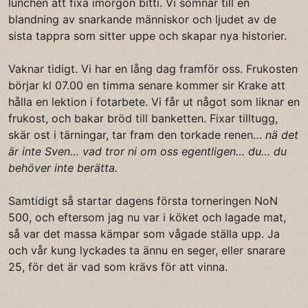
lunchen att fixa imorgon bitti. Vi somnar till en
blandning av snarkande människor och ljudet av de
sista tappra som sitter uppe och skapar nya historier.
Vaknar tidigt. Vi har en lång dag framför oss. Frukosten
börjar kl 07.00 en timma senare kommer sir Krake att
hålla en lektion i fotarbete. Vi får ut något som liknar en
frukost, och bakar bröd till banketten. Fixar tilltugg,
skär ost i tärningar, tar fram den torkade renen…
nä det
är inte Sven… vad tror ni om oss egentligen… du… du
behöver inte berätta.
Samtidigt så startar dagens första torneringen NoN
500, och eftersom jag nu var i köket och lagade mat,
så var det massa kämpar som vågade ställa upp. Ja
och vår kung lyckades ta ännu en seger, eller snarare
25, för det är vad som krävs för att vinna.