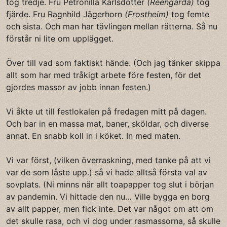
tog tredje. Fru Petronilla Karlsdotter
(Reengarda)
tog
fjärde. Fru Ragnhild Jägerhorn
(Frostheim)
tog femte
och sista. Och man har tävlingen mellan rätterna. Så nu
förstår ni lite om upplägget.
Över till vad som faktiskt hände. (Och jag tänker skippa
allt som har med tråkigt arbete före festen, för det
gjordes massor av jobb innan festen.)
Vi åkte ut till festlokalen på fredagen mitt på dagen.
Och bar in en massa mat, baner, sköldar, och diverse
annat. En snabb koll in i köket. In med maten.
Vi var först, (vilken överraskning, med tanke på att vi
var de som låste upp.) så vi hade alltså första val av
sovplats. (Ni minns när allt toapapper tog slut i början
av pandemin. Vi hittade den nu… Ville bygga en borg
av allt papper, men fick inte. Det var något om att om
det skulle rasa, och vi dog under rasmassorna, så skulle