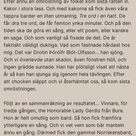
Efter ännu en omröstning av folket kom sista rätten in.
Kakor i stora lass. Och med kakorna så fick även våra
tappra barder en liten utmaning.
Tre ord i en hatt
. De
får dra tre ord, de får femton ynka minuter. Och på den
tiden ska de göra en sång, eller ett poem, eller kanske
en saga. Och som vanligt så fixade de det. De är
faktiskt väldigt duktiga. Vad som fastnade hårdast hos
mig. Det var Drotin Þórólfr Blót-Úlfsson… han sjöng.
Och vi överlevde utan skador, även fönstren höll, och
ingen grädde surnade. Han har plötsligt visat att nästa
år så kan han sjunga sig igenom hela tävlingen. Efter
att chocken släppt och vi återhämtat oss, så kom sista
omröstningen.
Följt av en sammanräkning av resultatet… Vinnare, för
tredje gången, the Honorable Lady Gerdis från Bure.
Hon är helt omutlig som bard. Så hon fick framföra
ytterligare en sång. Och vi vet vem som bär manteln
ännu en gång. Därmed fick den gammal Norrskensbard,