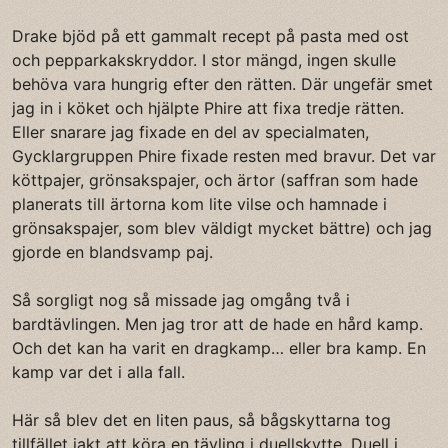
Drake bjöd på ett gammalt recept på pasta med ost
och pepparkakskryddor. I stor mängd, ingen skulle
behöva vara hungrig efter den rätten. Där ungefär smet
jag in i köket och hjälpte Phire att fixa tredje rätten.
Eller snarare jag fixade en del av specialmaten,
Gycklargruppen Phire fixade resten med bravur. Det var
köttpajer, grönsakspajer, och ärtor (saffran som hade
planerats till ärtorna kom lite vilse och hamnade i
grönsakspajer, som blev väldigt mycket bättre) och jag
gjorde en blandsvamp paj.
Så sorgligt nog så missade jag omgång två i
bardtävlingen. Men jag tror att de hade en hård kamp.
Och det kan ha varit en dragkamp… eller bra kamp. En
kamp var det i alla fall.
Här så blev det en liten paus, så bågskyttarna tog
tillfället iakt att köra en tävling i duellskytte. Duell i