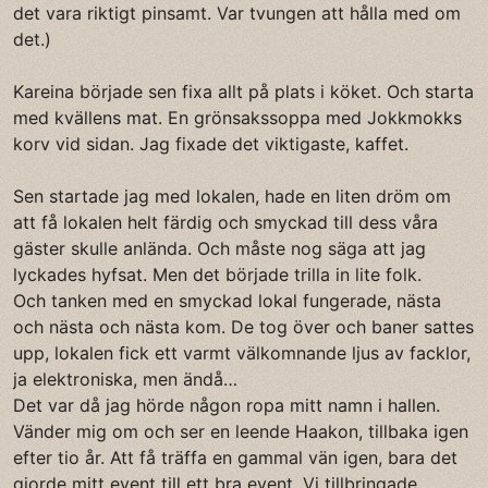
det vara riktigt pinsamt. Var tvungen att hålla med om
det.)
Kareina började sen fixa allt på plats i köket. Och starta
med kvällens mat. En grönsakssoppa med Jokkmokks
korv vid sidan. Jag fixade det viktigaste, kaffet.
Sen startade jag med lokalen, hade en liten dröm om
att få lokalen helt färdig och smyckad till dess våra
gäster skulle anlända. Och måste nog säga att jag
lyckades hyfsat. Men det började trilla in lite folk.
Och tanken med en smyckad lokal fungerade, nästa
och nästa och nästa kom. De tog över och baner sattes
upp, lokalen fick ett varmt välkomnande ljus av facklor,
ja elektroniska, men ändå…
Det var då jag hörde någon ropa mitt namn i hallen.
Vänder mig om och ser en leende Haakon, tillbaka igen
efter tio år. Att få träffa en gammal vän igen, bara det
gjorde mitt event till ett bra event. Vi tillbringade