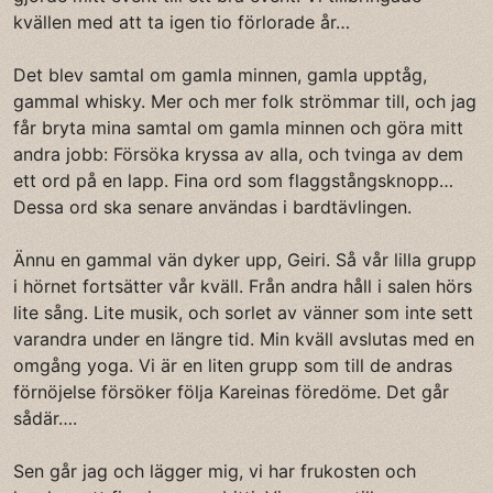
kvällen med att ta igen tio förlorade år…
Det blev samtal om gamla minnen, gamla upptåg,
gammal whisky. Mer och mer folk strömmar till, och jag
får bryta mina samtal om gamla minnen och göra mitt
andra jobb: Försöka kryssa av alla, och tvinga av dem
ett ord på en lapp. Fina ord som flaggstångsknopp…
Dessa ord ska senare användas i bardtävlingen.
Ännu en gammal vän dyker upp, Geiri. Så vår lilla grupp
i hörnet fortsätter vår kväll. Från andra håll i salen hörs
lite sång. Lite musik, och sorlet av vänner som inte sett
varandra under en längre tid. Min kväll avslutas med en
omgång yoga. Vi är en liten grupp som till de andras
förnöjelse försöker följa Kareinas föredöme. Det går
sådär….
Sen går jag och lägger mig, vi har frukosten och