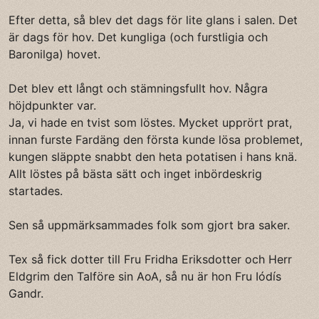
Efter detta, så blev det dags för lite glans i salen. Det
är dags för hov. Det kungliga (och furstligia och
Baronilga) hovet.
Det blev ett långt och stämningsfullt hov. Några
höjdpunkter var.
Ja, vi hade en tvist som löstes. Mycket upprört prat,
innan furste Fardäng den första kunde lösa problemet,
kungen släppte snabbt den heta potatisen i hans knä.
Allt löstes på bästa sätt och inget inbördeskrig
startades.
Sen så uppmärksammades folk som gjort bra saker.
Tex så fick dotter till Fru Fridha Eriksdotter och Herr
Eldgrim den Talföre sin AoA, så nu är hon Fru Iódís
Gandr.