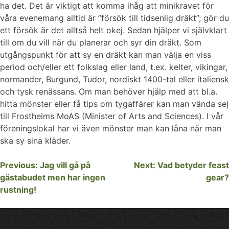
ha det. Det är viktigt att komma ihåg att minikravet för
våra evenemang alltid är ”försök till tidsenlig dräkt”; gör du
ett försök är det alltså helt okej. Sedan hjälper vi självklart
till om du vill när du planerar och syr din dräkt. Som
utgångspunkt för att sy en dräkt kan man välja en viss
period och/eller ett folkslag eller land, t.ex. kelter, vikingar,
normander, Burgund, Tudor, nordiskt 1400-tal eller italiensk
och tysk renässans. Om man behöver hjälp med att bl.a.
hitta mönster eller få tips om tygaffärer kan man vända sej
till Frostheims MoAS (Minister of Arts and Sciences). I vår
föreningslokal har vi även mönster man kan låna när man
ska sy sina kläder.
Inläggsnavigering
Previous:
Jag vill gå på
Next:
Vad betyder feast
gästabudet men har ingen
gear?
rustning!